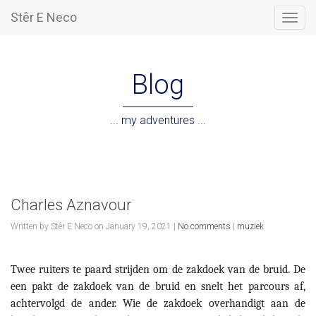
Stêr E Neco
Togg
navig
Blog
... my adventures ...
Charles Aznavour
Written by Stêr E Neco on January 19, 2021 |
No comments
|
muziek
Twee ruiters te paard strijden om de zakdoek van de bruid. De
een pakt de
zakdoek van de bruid en snelt het parcours af,
achtervolgd de ander. Wie de
zakdoek overhandigt aan de